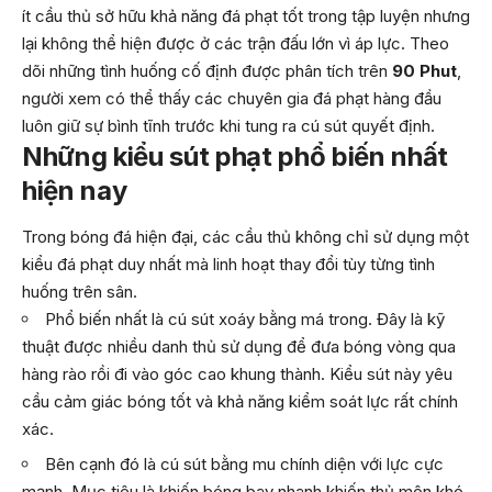
ít cầu thủ sở hữu khả năng đá phạt tốt trong tập luyện nhưng
lại không thể hiện được ở các trận đấu lớn vì áp lực. Theo
dõi những tình huống cố định được phân tích trên
90 Phut
,
người xem có thể thấy các chuyên gia đá phạt hàng đầu
luôn giữ sự bình tĩnh trước khi tung ra cú sút quyết định.
Những kiểu sút phạt phổ biến nhất
hiện nay
Trong bóng đá hiện đại, các cầu thủ không chỉ sử dụng một
kiểu đá phạt duy nhất mà linh hoạt thay đổi tùy từng tình
huống trên sân.
Phổ biến nhất là cú sút xoáy bằng má trong. Đây là kỹ
thuật được nhiều danh thủ sử dụng để đưa bóng vòng qua
hàng rào rồi đi vào góc cao khung thành. Kiểu sút này yêu
cầu cảm giác bóng tốt và khả năng kiểm soát lực rất chính
xác.
Bên cạnh đó là cú sút bằng mu chính diện với lực cực
mạnh. Mục tiêu là khiến bóng bay nhanh khiến thủ môn khó