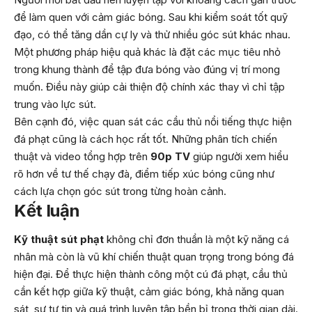
để làm quen với cảm giác bóng. Sau khi kiểm soát tốt quỹ
đạo, có thể tăng dần cự ly và thử nhiều góc sút khác nhau.
Một phương pháp hiệu quả khác là đặt các mục tiêu nhỏ
trong khung thành để tập đưa bóng vào đúng vị trí mong
muốn. Điều này giúp cải thiện độ chính xác thay vì chỉ tập
trung vào lực sút.
Bên cạnh đó, việc quan sát các cầu thủ nổi tiếng thực hiện
đá phạt cũng là cách học rất tốt. Những phân tích chiến
thuật và video tổng hợp trên
90p TV
giúp người xem hiểu
rõ hơn về tư thế chạy đà, điểm tiếp xúc bóng cũng như
cách lựa chọn góc sút trong từng hoàn cảnh.
Kết luận
Kỹ thuật sút phạt
không chỉ đơn thuần là một kỹ năng cá
nhân mà còn là vũ khí chiến thuật quan trọng trong bóng đá
hiện đại. Để thực hiện thành công một cú đá phạt, cầu thủ
cần kết hợp giữa kỹ thuật, cảm giác bóng, khả năng quan
sát, sự tự tin và quá trình luyện tập bền bỉ trong thời gian dài.