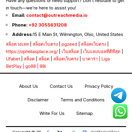
Have any questions or need support? Don’t hesitate to get
in touch—we’re here to assist you!
Email:
contact@outreachmedia.io
Phone:
+92 3055631208
Address:
15 E Main St, Wilmington, Ohio, United States
สล็อตวอเลท
|
สล็อตเว็บตรง
|
pgzeed
|
สล็อตเว็บตรง
|
https://opheliasplace.org/
|
เว็บสล็อต
|
เว็บแทงบอลที่ดีที่สุด
|
Ufabet
|
สล็อต
|
สล็อต
|
สล็อตเว็บตรง
|
บาคาร่า
|
Liga
BetPlay
|
go88
|
88i
About Us
Contact Us
Privacy Policy
Disclaimer
Terms and Conditions
Write For Us
Sitemap
Copyright © 2026 All Rights Reserved
StocksMarketTips