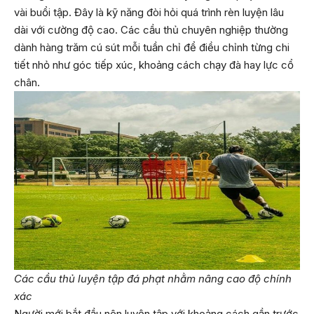
vài buổi tập. Đây là kỹ năng đòi hỏi quá trình rèn luyện lâu
dài với cường độ cao. Các cầu thủ chuyên nghiệp thường
dành hàng trăm cú sút mỗi tuần chỉ để điều chỉnh từng chi
tiết nhỏ như góc tiếp xúc, khoảng cách chạy đà hay lực cổ
chân.
Các cầu thủ luyện tập đá phạt nhằm nâng cao độ chính
xác
Người mới bắt đầu nên luyện tập với khoảng cách gần trước