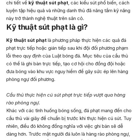
chi tiết về
kỹ thuật sút phạt
, các kiểu sút phổ biến, cách
luyện tập hiệu quả và những danh thủ đã nâng tầm kỹ năng
này trở thành nghệ thuật trên sân cỏ.
Kỹ thuật sút phạt là gì?
Kỹ thuật sút phạt
là phương pháp thực hiện các quả đá
phạt trực tiếp hoặc gián tiếp sau khi đội đối phương phạm
lỗi theo quy định của Luật bóng đá. Mục tiêu của cầu thủ
có thể là ghi bàn trực tiếp, tạo cơ hội cho đồng đội hoặc
đưa bóng vào khu vực nguy hiểm để gây sức ép lên hàng
phòng ngự đối phương.
Cầu thủ thực hiện cú sút phạt trực tiếp vượt qua hàng
rào phòng ngự.
Khác với các tình huống bóng sống, đá phạt mang đến cho
cầu thủ vài giây để chuẩn bị trước khi thực hiện cú sút. Tuy
nhiên, điều đó không đồng nghĩa với việc ghi bàn sẽ dễ
dàng hơn. Trước mặt người đá luôn là hàng rào phòng ngự,