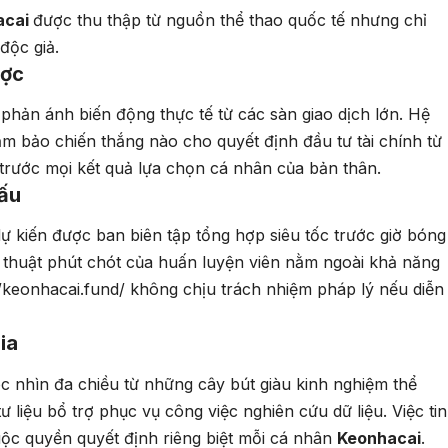
acai
được thu thập từ nguồn thể thao quốc tế nhưng chỉ
độc giả.
ược
 phản ánh biến động thực tế từ các sàn giao dịch lớn. Hệ
ảm bảo chiến thắng nào cho quyết định đầu tư tài chính từ
 trước mọi kết quả lựa chọn cá nhân của bản thân.
đấu
dự kiến được ban biên tập tổng hợp siêu tốc trước giờ bóng
ến thuật phút chót của huấn luyện viên nằm ngoài khả năng
//keonhacai.fund/
không chịu trách nhiệm pháp lý nếu diễn
ia
c nhìn đa chiều từ những cây bút giàu kinh nghiệm thể
 liệu bổ trợ phục vụ công việc nghiên cứu dữ liệu. Việc tin
uộc quyền quyết định riêng biệt mỗi cá nhân
Keonhacai
.