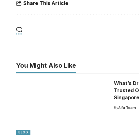
Share This Article
You Might Also Like
What’s Dr
Trusted O
Singapor
By
Alfa Team
BLOG