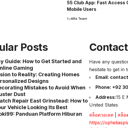
55 Club App: Fast Access 
Mobile Users
By
Alfa Team
ular Posts
Contact
y Guide: How to Get Started and
Have any questio
nline Gaming
hesitate to get in
sion to Reality: Creating Homes
Email:
contac
rsonalized Designs
Phone:
+92 3
corating Mistakes to Avoid When
uster Dust
Address:
15 E 
atch Repair East Grinstead: How to
United States
ur Vehicle Looking Its Best
ki99: Panduan Platform Hiburan
สล็อตวอเลท
|
สล็อ
https://opheliaspl