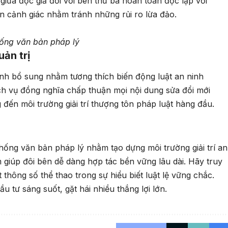
h giữa độc giả đối với bên thứ ba hoàn toàn độc lập với
n cảnh giác nhằm tránh những rủi ro lừa đảo.
hống văn bản pháp lý
uản trị
hỉnh bổ sung nhằm tương thích biến động luật an ninh
ịch vụ đồng nghĩa chấp thuận mọi nội dung sửa đổi mới
đến môi trường giải trí thượng tôn pháp luật hàng đầu.
ống văn bản pháp lý nhằm tạo dựng môi trường giải trí an
 giúp đôi bên dễ dàng hợp tác bền vững lâu dài. Hãy truy
hông số thể thao trong sự hiểu biết luật lệ vững chắc.
 tư sáng suốt, gặt hái nhiều thắng lợi lớn.