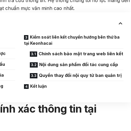
ình tra cứu thông tin. Hệ thống chúng tôi nỗ lực mang đến
đạt chuẩn mực văn minh cao nhất.
Kiểm soát liên kết chuyển hướng bên thứ ba
tại Keonhacai
ược
Chính sách bảo mật trang web liên kết
đấu
Nội dung sản phẩm đối tác cung cấp
ia
Quyền thay đổi nội quy từ ban quản trị
ng
Kết luận
ính xác thông tin tại