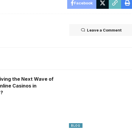
Facebook
Leave a Comment
iving the Next Wave of
nline Casinos in
e?
BLOG