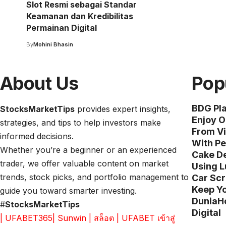
Slot Resmi sebagai Standar
Keamanan dan Kredibilitas
Permainan Digital
By
Mohini Bhasin
About Us
Pop
BDG Pla
StocksMarketTips
provides expert insights,
Enjoy O
strategies, and tips to help investors make
From Vi
informed decisions.
With Pe
Whether you’re a beginner or an experienced
Cake De
trader, we offer valuable content on market
Using L
trends, stock picks, and portfolio management to
Car Scr
Keep Yo
guide you toward smarter investing.
DuniaHo
#
StocksMarketTips
Digital
|
UFABET365
|
Sunwin
|
สล็อต
|
UFABET เข้าสู่