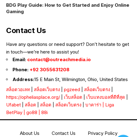
BDG Play Guide: How to Get Started and Enjoy Online
Gaming
Contact Us
Have any questions or need support? Don’t hesitate to get
in touch—we’re here to assist you!
Email:
contact@outreachmedia.io
Phone:
+92 3055631208
Address:
15 E Main St, Wilmington, Ohio, United States
สล็อตวอเลท
|
สล็อตเว็บตรง
|
pgzeed
|
สล็อตเว็บตรง
|
https://opheliasplace.org/
|
เว็บสล็อต
|
เว็บแทงบอลที่ดีที่สุด
|
Ufabet
|
สล็อต
|
สล็อต
|
สล็อตเว็บตรง
|
บาคาร่า
|
Liga
BetPlay
|
go88
|
88i
About Us
Contact Us
Privacy Policy