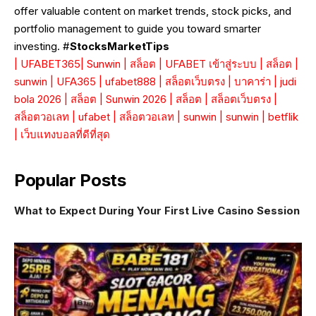
offer valuable content on market trends, stock picks, and
portfolio management to guide you toward smarter
investing. #
StocksMarketTips
|
UFABET365
|
Sunwin
|
สล็อต
|
UFABET เข้าสู่ระบบ
|
สล็อต
|
sunwin
|
UFA365
|
ufabet888
|
สล็อตเว็บตรง
|
บาคาร่า
|
judi
bola 2026
|
สล็อต
|
Sunwin 2026
|
สล็อต
|
สล็อตเว็บตรง
|
สล็อตวอเลท
|
ufabet
|
สล็อตวอเลท
|
sunwin
|
sunwin
|
betflik
|
เว็บแทงบอลที่ดีที่สุด
Popular Posts
What to Expect During Your First Live Casino Session