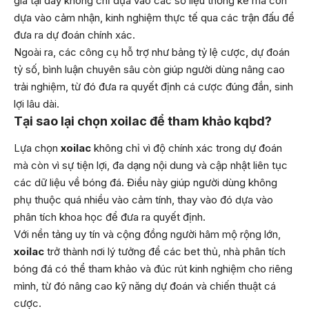
gia tại đây không chỉ dựa vào các số liệu thống kê mà còn
dựa vào cảm nhận, kinh nghiệm thực tế qua các trận đấu để
đưa ra dự đoán chính xác.
Ngoài ra, các công cụ hỗ trợ như bảng tỷ lệ cược, dự đoán
tỷ số, bình luận chuyên sâu còn giúp người dùng nâng cao
trải nghiệm, từ đó đưa ra quyết định cá cược đúng đắn, sinh
lợi lâu dài.
Tại sao lại chọn xoilac để tham khảo kqbd?
Lựa chọn
xoilac
không chỉ vì độ chính xác trong dự đoán
mà còn vì sự tiện lợi, đa dạng nội dung và cập nhật liên tục
các dữ liệu về bóng đá. Điều này giúp người dùng không
phụ thuộc quá nhiều vào cảm tính, thay vào đó dựa vào
phân tích khoa học để đưa ra quyết định.
Với nền tảng uy tín và cộng đồng người hâm mộ rộng lớn,
xoilac
trở thành nơi lý tưởng để các bet thủ, nhà phân tích
bóng đá có thể tham khảo và đúc rút kinh nghiệm cho riêng
mình, từ đó nâng cao kỹ năng dự đoán và chiến thuật cá
cược.