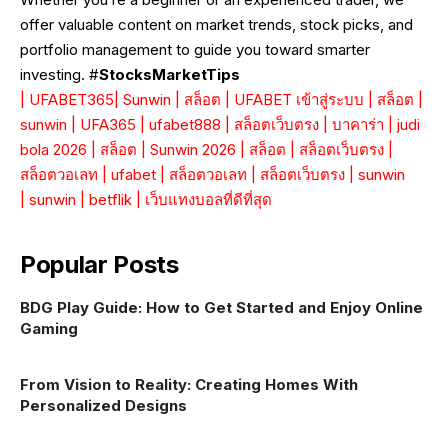
offer valuable content on market trends, stock picks, and
portfolio management to guide you toward smarter
investing. #
StocksMarketTips
|
UFABET365
|
Sunwin
|
สล็อต
|
UFABET เข้าสู่ระบบ
|
สล็อต
|
sunwin
|
UFA365
|
ufabet888
|
สล็อตเว็บตรง
|
บาคาร่า
|
judi
bola 2026
|
สล็อต
|
Sunwin 2026
|
สล็อต
|
สล็อตเว็บตรง
|
สล็อตวอเลท
|
ufabet
|
สล็อตวอเลท
|
สล็อตเว็บตรง
|
sunwin
|
sunwin
|
betflik
|
เว็บแทงบอลที่ดีที่สุด
Popular Posts
BDG Play Guide: How to Get Started and Enjoy Online
Gaming
From Vision to Reality: Creating Homes With
Personalized Designs