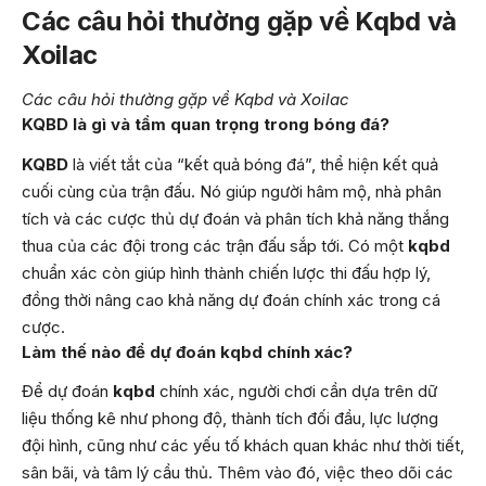
Các câu hỏi thường gặp về Kqbd và
Xoilac
Các câu hỏi thường gặp về Kqbd và Xoilac
KQBD là gì và tầm quan trọng trong bóng đá?
KQBD
là viết tắt của “kết quả bóng đá”, thể hiện kết quả
cuối cùng của trận đấu. Nó giúp người hâm mộ, nhà phân
tích và các cược thủ dự đoán và phân tích khả năng thắng
thua của các đội trong các trận đấu sắp tới. Có một
kqbd
chuẩn xác còn giúp hình thành chiến lược thi đấu hợp lý,
đồng thời nâng cao khả năng dự đoán chính xác trong cá
cược.
Làm thế nào để dự đoán kqbd chính xác?
Để dự đoán
kqbd
chính xác, người chơi cần dựa trên dữ
liệu thống kê như phong độ, thành tích đối đầu, lực lượng
đội hình, cũng như các yếu tố khách quan khác như thời tiết,
sân bãi, và tâm lý cầu thủ. Thêm vào đó, việc theo dõi các