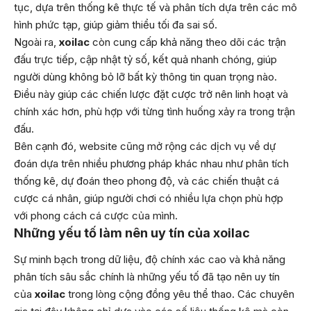
tục, dựa trên thống kê thực tế và phân tích dựa trên các mô
hình phức tạp, giúp giảm thiểu tối đa sai số.
Ngoài ra,
xoilac
còn cung cấp khả năng theo dõi các trận
đấu trực tiếp, cập nhật tỷ số, kết quả nhanh chóng, giúp
người dùng không bỏ lỡ bất kỳ thông tin quan trọng nào.
Điều này giúp các chiến lược đặt cược trở nên linh hoạt và
chính xác hơn, phù hợp với từng tình huống xảy ra trong trận
đấu.
Bên cạnh đó, website cũng mở rộng các dịch vụ về dự
đoán dựa trên nhiều phương pháp khác nhau như phân tích
thống kê, dự đoán theo phong độ, và các chiến thuật cá
cược cá nhân, giúp người chơi có nhiều lựa chọn phù hợp
với phong cách cá cược của mình.
Những yếu tố làm nên uy tín của xoilac
Sự minh bạch trong dữ liệu, độ chính xác cao và khả năng
phân tích sâu sắc chính là những yếu tố đã tạo nên uy tín
của
xoilac
trong lòng cộng đồng yêu thể thao. Các chuyên