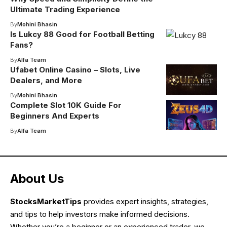
Ultimate Trading Experience
By
Mohini Bhasin
Is Lukcy 88 Good for Football Betting
Fans?
By
Alfa Team
Ufabet Online Casino – Slots, Live
Dealers, and More
By
Mohini Bhasin
Complete Slot 10K Guide For
Beginners And Experts
By
Alfa Team
About Us
StocksMarketTips
provides expert insights, strategies,
and tips to help investors make informed decisions.
Whether you’re a beginner or an experienced trader, we