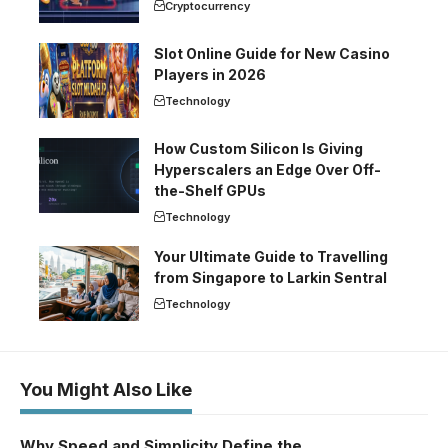
Cryptocurrency
Slot Online Guide for New Casino
Players in 2026
Technology
How Custom Silicon Is Giving
Hyperscalers an Edge Over Off-
the-Shelf GPUs
Technology
Your Ultimate Guide to Travelling
from Singapore to Larkin Sentral
Technology
You Might Also Like
Why Speed and Simplicity Define the