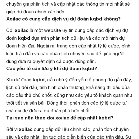
chuyên gia phân tích và cập nhật các thông tin mới nhất sẽ
giúp dự đoán chính xác hơn.
Xoilac có cung cấp dịch vụ dự đoán kqbd không?
Có,
xoilac
là một website uy tín cung cấp các dịch vụ dự
đoán
kqbd
dựa trên phân tích dữ liệu và các mô hình dự
đoán hiện đại. Ngoài ra, trang còn cập nhật tỷ lệ cược, bình
luận trận đấu và các phân tích chuyên sâu để giúp người
dùng đưa ra quyết định cá cược đúng đắn.
Các yếu tố cần lưu ý khi dự đoán kqbd?
Khi dự đoán
kqbd
, cần chú ý đến yếu tố phong độ gần đây,
lịch sử đối đầu, tình hình chấn thương, khả năng thi đấu của
các cầu thủ chủ chốt, cũng như các yếu tố khách quan như
thời tiết và sân bãi. Đồng thời, phân tích các tỷ lệ cược từ
nhà cái để đưa ra dự đoán phù hợp nhất.
Tại sao nên theo dõi xoilac để cập nhật kqbd?
Bởi vì
xoilac
cung cấp dữ liệu chính xác, phân tích chuyên
sâu và cập nhật liên tục các diễn biến của các trận đấu. Sự