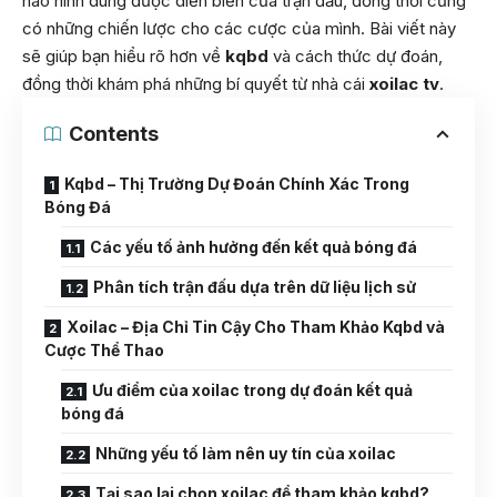
nào hình dung được diễn biến của trận đấu, đồng thời cũng
có những chiến lược cho các cược của mình. Bài viết này
sẽ giúp bạn hiểu rõ hơn về
kqbd
và cách thức dự đoán,
đồng thời khám phá những bí quyết từ nhà cái
xoilac tv
.
Contents
Kqbd – Thị Trường Dự Đoán Chính Xác Trong
Bóng Đá
Các yếu tố ảnh hưởng đến kết quả bóng đá
Phân tích trận đấu dựa trên dữ liệu lịch sử
Xoilac – Địa Chỉ Tin Cậy Cho Tham Khảo Kqbd và
Cược Thể Thao
Ưu điểm của xoilac trong dự đoán kết quả
bóng đá
Những yếu tố làm nên uy tín của xoilac
Tại sao lại chọn xoilac để tham khảo kqbd?