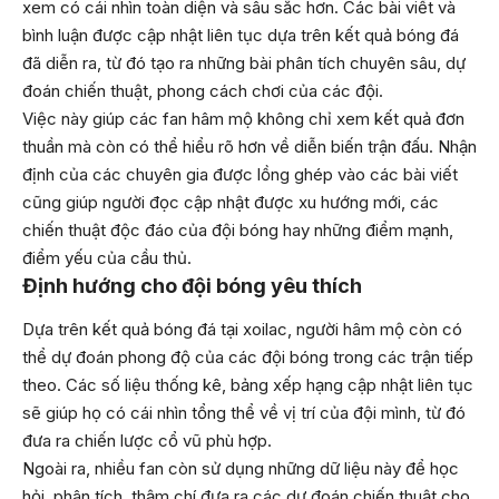
xem có cái nhìn toàn diện và sâu sắc hơn. Các bài viết và
bình luận được cập nhật liên tục dựa trên kết quả bóng đá
đã diễn ra, từ đó tạo ra những bài phân tích chuyên sâu, dự
đoán chiến thuật, phong cách chơi của các đội.
Việc này giúp các fan hâm mộ không chỉ xem kết quả đơn
thuần mà còn có thể hiểu rõ hơn về diễn biến trận đấu. Nhận
định của các chuyên gia được lồng ghép vào các bài viết
cũng giúp người đọc cập nhật được xu hướng mới, các
chiến thuật độc đáo của đội bóng hay những điểm mạnh,
điểm yếu của cầu thủ.
Định hướng cho đội bóng yêu thích
Dựa trên kết quả bóng đá tại xoilac, người hâm mộ còn có
thể dự đoán phong độ của các đội bóng trong các trận tiếp
theo. Các số liệu thống kê, bảng xếp hạng cập nhật liên tục
sẽ giúp họ có cái nhìn tổng thể về vị trí của đội mình, từ đó
đưa ra chiến lược cổ vũ phù hợp.
Ngoài ra, nhiều fan còn sử dụng những dữ liệu này để học
hỏi, phân tích, thậm chí đưa ra các dự đoán chiến thuật cho