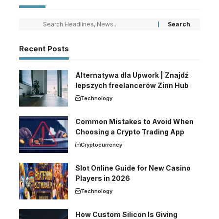
Recent Posts
Alternatywa dla Upwork | Znajdź
lepszych freelancerów Zinn Hub
Technology
Common Mistakes to Avoid When
Choosing a Crypto Trading App
Cryptocurrency
Slot Online Guide for New Casino
Players in 2026
Technology
How Custom Silicon Is Giving