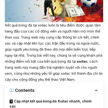
Kết quả bóng đá tại xoilac luôn là tiêu điểm được quan tâm
hàng đầu của các cổ động viên và người hâm mộ môn thể
thao vua. Trang web này cung cấp thông tin chi tiết, chính
xác và cập nhật liên tục các trận đấu trong và ngoài nước,
giúp người yêu bóng đá theo dõi mọi diễn biến trực tiếp
ngay tại nhà. Trong bài viết này, chúng ta sẽ cùng khám phá
những điểm nổi bật của kết quả bóng đá tại
xoilac
, cách
trang web này mang đến trải nghiệm tuyệt vời cho người
xem, cũng như những yếu tố giúp xoilac trở thành địa chỉ tin
cậy cho cộng đồng yêu thể thao Việt Nam.
Contents
Cập nhật kết quả bóng đá Xoilac nhanh, chính
xác