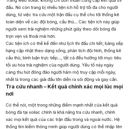
Trang web xoilac không chỉ đơn thuần cung cấp kết quả thi
đấu. Nó còn trang bị nhiều tiện ích hỗ trợ tối đa cho người
dùng, từ việc tra cứu một trận đấu cụ thể cho tới thống kê
toàn diện về các đội bóng, cầu thủ… Các tiện ích này giúp
người xem trải nghiệm những phút giây theo dõi bóng đá
trọn vẹn và thoải mái hơn.
Các tiện ích có thể kể đến như lịch thi đấu chi tiết, bảng xếp
hạng cập nhật theo dạng sống, phân tích đội hình, thống kê
cầu thủ, bình luận trực tiếp…, tất cả đều hướng tới mục tiêu
tối ưu hóa trải nghiệm của người dùng. Yếu tố này ngày
càng thu hút đông đảo người hâm mộ truy cập mỗi ngày,
nhất là trong các giải đấu lớn diễn ra sôi động và gay cấn.
Tra cứu nhanh – Kết quả chính xác mọi lúc mọi
nơi
Có thể nói, một trong những điểm mạnh nhất của kết quả
bóng đá tại xoilac chính là khả năng tra cứu nhanh, chính
xác mọi kết quả của các trận đấu trong và ngoài nước. Hệ
thống tìm kiếm thông minh giúp người dùng có thể nhập tên