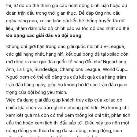
thì, từ đó có thể tham gia các hoạt động bình luận hoặc dự
đoán trận đấu trong thời gian thực. Để đáp ứng nhu cầu
ngày càng cao, xoilac luôn cải tiến hệ thống truyền tải dữ
liệu, nhằm đảm bảo độ chính xác và tốc độ cao nhất có thể.
Đa dạng các giải đấu và đội bóng
Không chỉ giới hạn trong các giải quốc nội như V-League,
các giải hạng nhất, hạng nhì, kết quả bóng đá tại xoilac còn
mở rộng ra các giải đấu quốc tế hàng đầu như Ngoại hạng
Anh, La Liga, Bundesliga, Champions League, World Cup…
Người xem có thể dễ dàng tra cứu kết quả của hàng trăm
trận đấu hàng ngày, giúp họ không bỏ lỡ các trận đấu quan
trọng của đội bóng yêu thích.
Việc đa dạng giải đấu giúp khách truy cập của xoilac có
nhiều lựa chọn và trải nghiệm phong phú hơn. Họ không chỉ
xem kết quả mà còn có thể xem thống kê chi tiết, phân tích
cầu thủ hoặc xem lịch thi đấu sắp tới. Điều này tạo nên một
cộng đồng yêu thích bóng đá sôi động, năng động, luôn