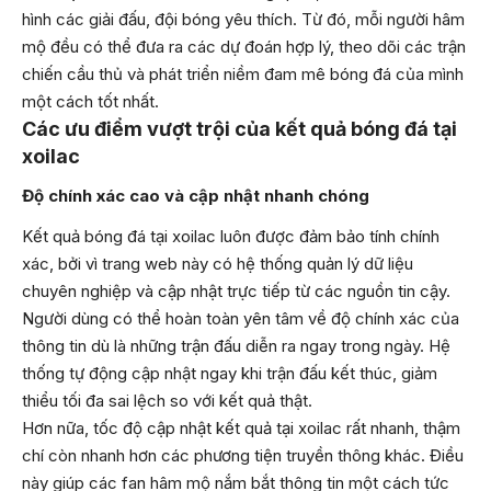
hình các giải đấu, đội bóng yêu thích. Từ đó, mỗi người hâm
mộ đều có thể đưa ra các dự đoán hợp lý, theo dõi các trận
chiến cầu thủ và phát triển niềm đam mê bóng đá của mình
một cách tốt nhất.
Các ưu điểm vượt trội của kết quả bóng đá tại
xoilac
Độ chính xác cao và cập nhật nhanh chóng
Kết quả bóng đá tại xoilac luôn được đảm bảo tính chính
xác, bởi vì trang web này có hệ thống quản lý dữ liệu
chuyên nghiệp và cập nhật trực tiếp từ các nguồn tin cậy.
Người dùng có thể hoàn toàn yên tâm về độ chính xác của
thông tin dù là những trận đấu diễn ra ngay trong ngày. Hệ
thống tự động cập nhật ngay khi trận đấu kết thúc, giảm
thiểu tối đa sai lệch so với kết quả thật.
Hơn nữa, tốc độ cập nhật kết quả tại xoilac rất nhanh, thậm
chí còn nhanh hơn các phương tiện truyền thông khác. Điều
này giúp các fan hâm mộ nắm bắt thông tin một cách tức