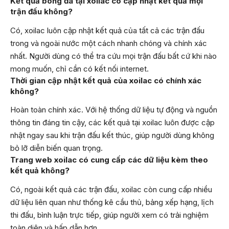
Kết quả bóng đá tại xoilac có cập nhật kết quả mọi
trận đấu không?
Có, xoilac luôn cập nhật kết quả của tất cả các trận đấu
trong và ngoài nước một cách nhanh chóng và chính xác
nhất. Người dùng có thể tra cứu mọi trận đấu bất cứ khi nào
mong muốn, chỉ cần có kết nối internet.
Thời gian cập nhật kết quả của xoilac có chính xác
không?
Hoàn toàn chính xác. Với hệ thống dữ liệu tự động và nguồn
thông tin đáng tin cậy, các kết quả tại xoilac luôn được cập
nhật ngay sau khi trận đấu kết thúc, giúp người dùng không
bỏ lỡ diễn biến quan trọng.
Trang web xoilac có cung cấp các dữ liệu kèm theo
kết quả không?
Có, ngoài kết quả các trận đấu, xoilac còn cung cấp nhiều
dữ liệu liên quan như thống kê cầu thủ, bảng xếp hạng, lịch
thi đấu, bình luận trực tiếp, giúp người xem có trải nghiệm
toàn diện và hấp dẫn hơn.