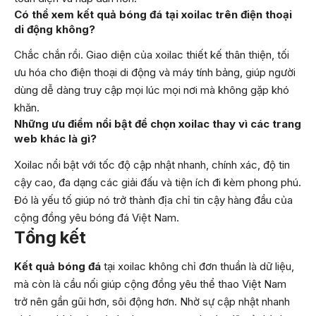
Có thể xem kết quả bóng đá tại xoilac trên điện thoại
di động không?
Chắc chắn rồi. Giao diện của xoilac thiết kế thân thiện, tối
ưu hóa cho điện thoại di động và máy tính bảng, giúp người
dùng dễ dàng truy cập mọi lúc mọi nơi mà không gặp khó
khăn.
Những ưu điểm nổi bật để chọn xoilac thay vì các trang
web khác là gì?
Xoilac nổi bật với tốc độ cập nhật nhanh, chính xác, độ tin
cậy cao, đa dạng các giải đấu và tiện ích đi kèm phong phú.
Đó là yếu tố giúp nó trở thành địa chỉ tin cậy hàng đầu của
cộng đồng yêu bóng đá Việt Nam.
Tổng kết
Kết quả bóng đá
tại xoilac không chỉ đơn thuần là dữ liệu,
mà còn là cầu nối giúp cộng đồng yêu thể thao Việt Nam
trở nên gần gũi hơn, sôi động hơn. Nhờ sự cập nhật nhanh