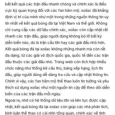
bắt kết quả các trận đấu nhanh chóng và chính xác là điều
cực kỳ quan trọng đối với các fan hâm mộ. xoilac đã khẳng
định vị trí của mình như một trong những nguồn thông tin uy
tín nhất về kết quả bóng đá tại Việt Nam và thế giới. Không
chỉ cung cấp các dữ liệu chính xác, xoilac còn cập nhật rất
nhanh các trận đấu, giúp người dùng không bỏ lỡ bất kỳ
diễn biến nào, dù là trận cầu lớn hay các giải đấu nhỏ hơn.
Kết quả bóng đá tại xoilac không những nhanh mà còn rất
đa dạng, từ các giải vô địch quốc gia, quốc tế đến các trận
đấu thuộc các giải đấu nhỏ. Trang web còn tích hợp nhiều
chức năng như thống kê cầu thủ, bảng xếp hạng, lịch thi
đấu, giúp người dùng dễ dàng tra cứu và cập nhật thông tin.
Chính vì vậy, các fan hâm mộ thể thao luôn tin tưởng và yêu
thích sử dụng xoilac như một nguồn tin cậy để theo dõi diễn
biến của các trận đấu mỗi ngày.
Ngoài ra, nhờ có hệ thống dữ liệu lớn và liên tục được cập
nhật, kết quả bóng đá tại xoilac còn giúp các nhà phân tích,
bình luận thể thao có cái nhìn tổng quan, chính xác về tình