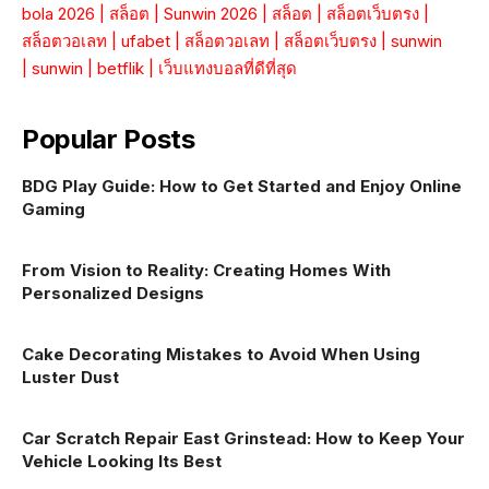
bola 2026
|
สล็อต
|
Sunwin 2026
|
สล็อต
|
สล็อตเว็บตรง
|
สล็อตวอเลท
|
ufabet
|
สล็อตวอเลท
|
สล็อตเว็บตรง
|
sunwin
|
sunwin
|
betflik
|
เว็บแทงบอลที่ดีที่สุด
Popular Posts
BDG Play Guide: How to Get Started and Enjoy Online
Gaming
From Vision to Reality: Creating Homes With
Personalized Designs
Cake Decorating Mistakes to Avoid When Using
Luster Dust
Car Scratch Repair East Grinstead: How to Keep Your
Vehicle Looking Its Best