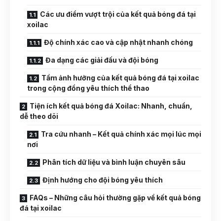
Các ưu điểm vượt trội của kết quả bóng đá tại
xoilac
Độ chính xác cao và cập nhật nhanh chóng
Đa dạng các giải đấu và đội bóng
Tầm ảnh hưởng của kết quả bóng đá tại xoilac
trong cộng đồng yêu thích thể thao
Tiện ích kết quả bóng đá Xoilac: Nhanh, chuẩn,
dễ theo dõi
Tra cứu nhanh – Kết quả chính xác mọi lúc mọi
nơi
Phân tích dữ liệu và bình luận chuyên sâu
Định hướng cho đội bóng yêu thích
FAQs – Những câu hỏi thường gặp về kết quả bóng
đá tại xoilac