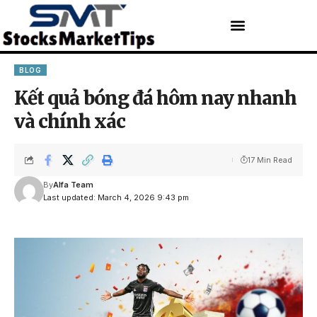
BLOG
Kết quả bóng đá hôm nay nhanh
và chính xác
17 Min Read
By
Alfa Team
Last updated: March 4, 2026 9:43 pm