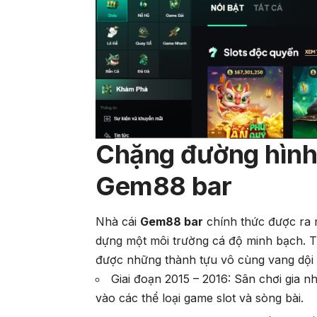
Chặng đường hình
Gem88 bar
Nhà cái
Gem88 bar
chính thức được ra 
dựng một môi trường cá độ minh bạch. Trả
được những thành tựu vô cùng vang dội 
Giai đoạn 2015 – 2016: Sân chơi gia n
vào các thể loại game slot và sòng bài.