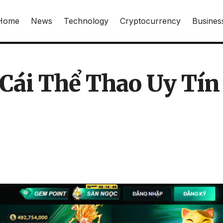
Home
News
Technology
Cryptocurrency
Busines
ái Thể Thao Uy Tín 