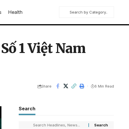
s
Health
Số 1 Việt Nam
Share
6 Min Read
Search