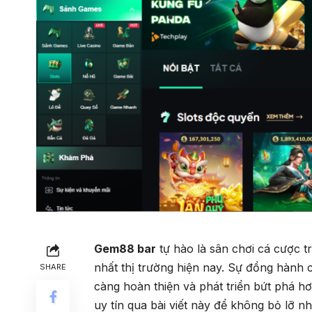
Gem88 bar
tự hào là sân chơi cá cược tr
nhất thị trường hiện nay. Sự đồng hành 
SHARE
càng hoàn thiện và phát triển bứt phá hơ
uy tín qua bài viết này để không bỏ lỡ n