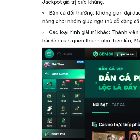
Jackpot giá trị cực khủng.
Bắn cá đổi thưởng: Không gian đại dươ
năng chơi nhóm giúp ngư thủ dễ dàng să
Các loại hình giải trí khác: Thành vi
bài dân gian quen thuộc như Tiến lên, M