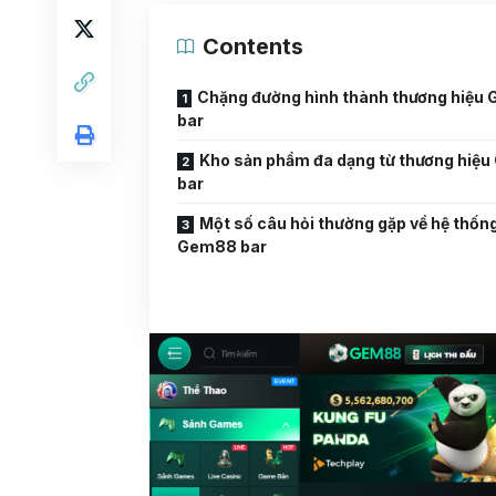
Contents
Chặng đường hình thành thương hiệu
bar
Kho sản phẩm đa dạng từ thương hiệ
bar
Một số câu hỏi thường gặp về hệ thốn
Gem88 bar