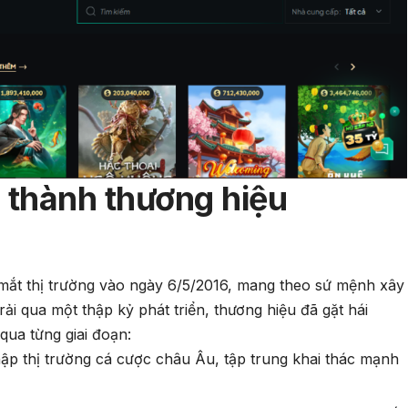
 thành thương hiệu
mắt thị trường vào ngày 6/5/2016, mang theo sứ mệnh xây
i qua một thập kỷ phát triển, thương hiệu đã gặt hái
qua từng giai đoạn:
hập thị trường cá cược châu Âu, tập trung khai thác mạnh